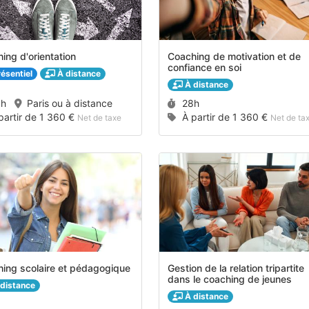
ing d'orientation
Coaching de motivation et de
confiance en soi
ésentiel
À distance
À distance
rée :
Durée :
8h
Paris ou à distance
28h
x :
Prix :
partir de
1 360 €
À partir de
1 360 €
Net de taxe
Net de ta
ing scolaire et pédagogique
Gestion de la relation tripartite
dans le coaching de jeunes
distance
À distance