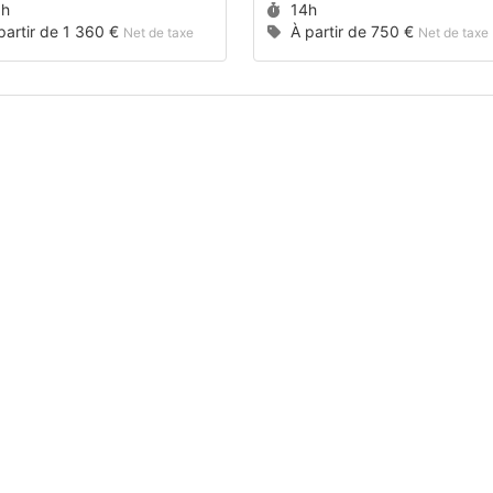
rée :
Durée :
8h
14h
x :
Prix :
partir de
1 360 €
À partir de
750 €
Net de taxe
Net de taxe