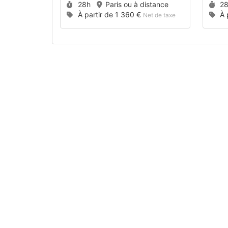
Durée :
Du
28h
Paris ou à distance
2
Prix :
Pri
À partir de
1 360 €
À 
Net de taxe