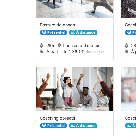
Posture de coach
Coach
Présentiel
À distance
Pr
Durée :
Du
28h
Paris ou à distance
2
Prix :
Pri
À partir de
1 360 €
À 
Net de taxe
Coaching collectif
Coach
Présentiel
À distance
À 